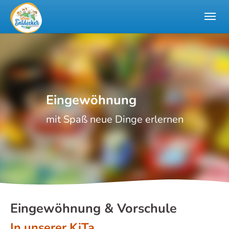
Skip to main navigation
Zum Hauptinhalt springen
Skip to page footer
Eingewöhnung
mit Spaß neue Dinge erlernen
Eingewöhnung & Vorschule
In unserer KiTa...