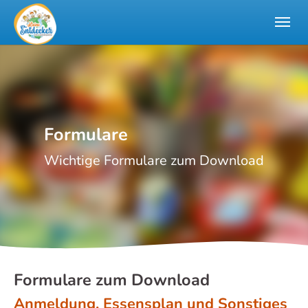
Skip to main navigation
Zum Hauptinhalt springen
Skip to page footer
Formulare
Wichtige Formulare zum Download
Formulare zum Download
Anmeldung, Essensplan und Sonstiges